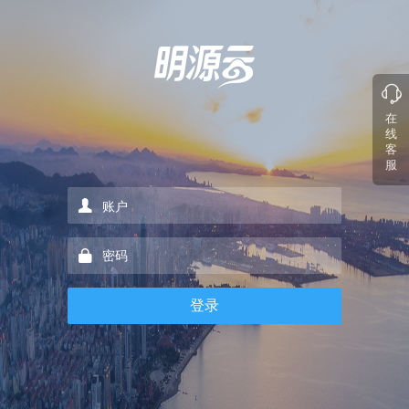
在
线
客
服
登录